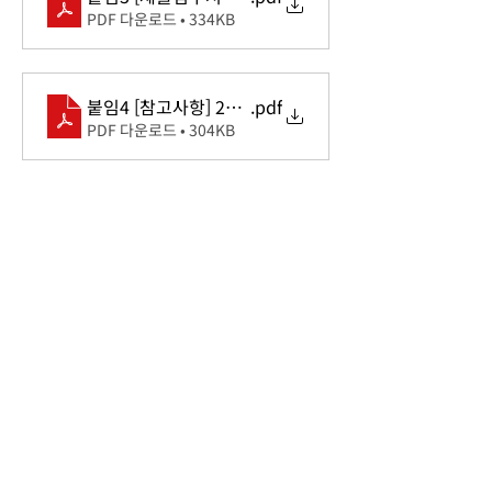
PDF 다운로드 • 334KB
붙임4 [참고사항] 2024년 Korea IT School 자산 및
.pdf
PDF 다운로드 • 304KB
붙임5 [산출내역서] 2024년 KITS 양식
.xlsx
XLSX 다운로드 • 13KB
Previous
Next
Unit 1504, Unit 1505, 15th
floor, mPlaza Saigon, 39 Le
Duan, Saigon Ward, HCMC
+84 28 730 68681
(Vietnamese)