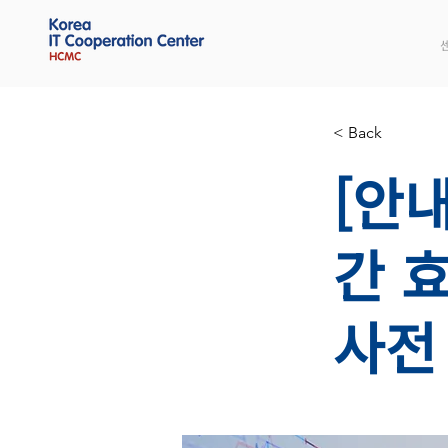
< Back
[안
간 
사전