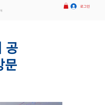
로그인
개
 공
방문