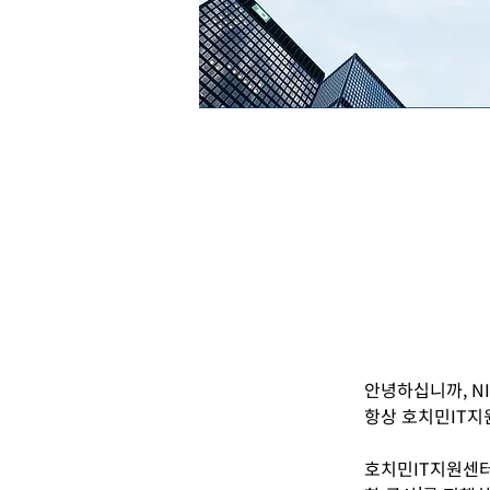
안녕하십니까, N
항상 호치민IT지
호치민IT지원센터