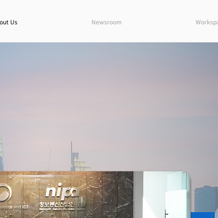
out Us
Newsroom
Worksp
A BRIDGE BETWEEN
The Ho Chi Minh IT Support Center serves a
innovative technology and the Vietnamese i
TIVE TECHNOLOGY
to foster the growth of Vietnam's IT secto
USTRY IN VIETNAM
companies to capitalize on cutting-edge te