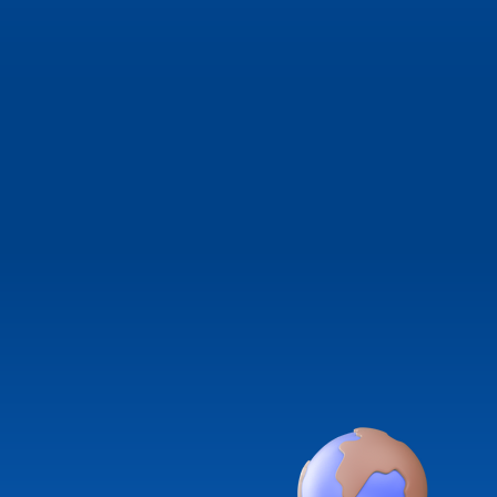
[안내] 호치민IT지원센터 공간 효율화 공사에 따
전 문의 안내
호치민IT지원센터 26년 7월 입주기업 모집공고 
호치민IT지원센터「한-베 디지털 자문단」 참가
과기정통부 해외우수과학자유치(Brain Pool) 
보
2026년도 호치민IT지원센터「K-AI Go Vie
참가기업 모집 공고
2026년도 호치민 Korea IT School(KITS) 운
입찰 공고
호치민IT지원센터 '2025년도 Korea IT Schoo
회 참가기업 모집 안내
[호치민IT지원센터] 청렴교육자료 공유 (신고채