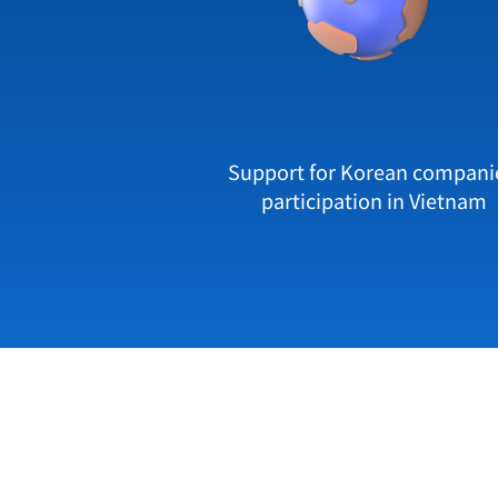
Support for Korean compani
participation in Vietnam
Korea IT Cooperation Center HCM
Unit 1504, Unit 1505, 15th floor, m