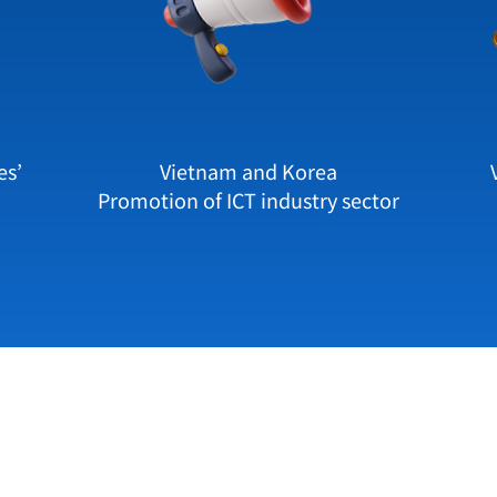
es’
Vietnam and Korea
Promotion of ICT industry sector
C
Plaza Saigon, 39 Le Duan, Saigon Ward, HCMC