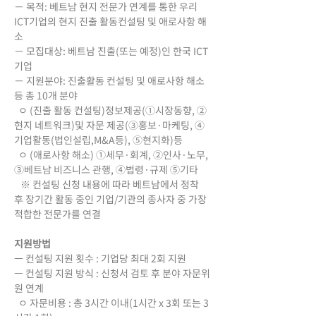
－ 목적: 베트남 현지 전문가 연계를 통한 우리 
ICT기업의 현지 진출 활동컨설팅 및 애로사항 해
소
－ 모집대상: 베트남 진출(또는 예정)인 한국 ICT 
기업
－ 지원분야: 진출활동 컨설팅 및 애로사항 해소 
등 총 10개 분야
  ㅇ (진출 활동 컨설팅)정보제공(①시장동향, ②
현지 네트워크)및 자문 제공(③홍보·마케팅, ④
기업활동(법인설립,M&A등), ⑤현지화)등
  ㅇ (애로사항 해소) ①세무·회계, ②인사·노무, 
③베트남 비즈니스 관행, ④법령·규제 ⑤기타
   ※ 컨설팅 신청 내용에 따라 베트남에서 정착 
후 장기간 활동 중인 기업/기관의 종사자 중 가장 
적합한 전문가를 연결
지원방법
ㅡ 컨설팅 지원 횟수 : 기업당 최대 2회 지원
ㅡ 컨설팅 지원 방식 : 신청서 검토 후 분야 자문위
원 연계
  ㅇ 자문비용 : 총 3시간 이내(1시간 x 3회 또는 3