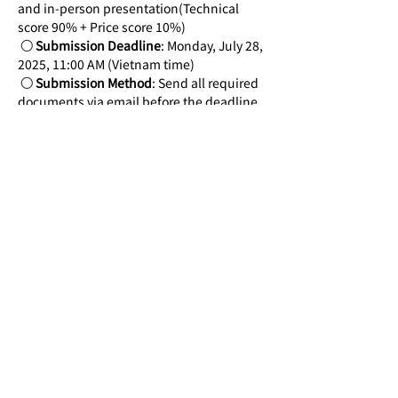
and in-person presentation(Technical 
score 90% + Price score 10%)
 ○ 
Submission Deadline
: Monday, July 28, 
2025, 11:00 AM (Vietnam time)
 ○ 
Submission Method
: Send all required 
documents via email before the deadline 
to the contact person below:
         ※ 
Mr. Chan Kim, Tel: +84 28 730 
68682, Email: 
kimchan122@nipa.kr
□ Timeline & Procedure
 ○ 
Proposal Submission Period
: July 14 
(Mon) – July 28 (Mon), 11:00 AM (Vietnam 
time)
 ○ 
Document Review & Presentation 
Evaluation
: Scheduled within July
 ○ 
Result Notification
: End of July
* 
Note: The above schedule is subject to 