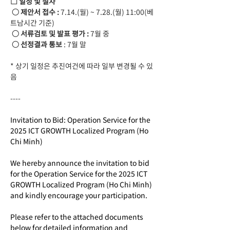
□ 일정 및 절차
 ○ 제안서 접수 : 
7.14.(월) ~ 7.28.(월) 11:00(베
트남시간 기준)
 ○ 서류검토 및 발표 평가 : 
7월 중
 ○ 선정결과 통보
 : 7월 말
* 상기 일정은 추진여건에 따라 일부 변경될 수 있
음
----
Invitation to Bid: Operation Service for the 
2025 ICT GROWTH Localized Program (Ho 
Chi Minh)
We hereby announce the invitation to bid 
for the Operation Service for the 2025 ICT 
GROWTH Localized Program (Ho Chi Minh) 
and kindly encourage your participation.
Please refer to the attached documents 
below for detailed information and 