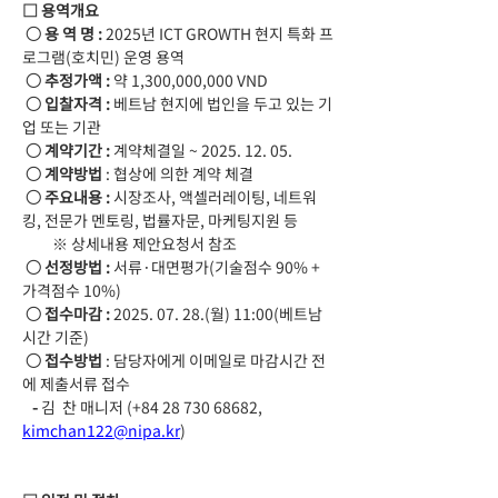
□ 용역개요
 ○ 용 역 명 : 
2025년 ICT GROWTH 현지 특화 프
로그램(호치민) 운영 용역
 ○ 추정가액 :
 약 1,300,000,000 VND
 ○ 입찰자격 : 
베트남 현지에 법인을 두고 있는 기
업 또는 기관
 ○ 계약기간 : 
계약체결일 ~ 2025. 12. 05.
 ○ 계약방법
 : 협상에 의한 계약 체결
 ○ 주요내용 : 
시장조사, 액셀러레이팅, 네트워
킹, 전문가 멘토링, 법률자문, 마케팅지원 등
         ※ 상세내용 제안요청서 참조
 ○ 선정방법 : 
서류·대면평가(기술점수 90% + 
가격점수 10%)
 ○ 접수마감 : 
2025. 07. 28.(월) 11:00(베트남
시간 기준)
 ○ 접수방법
 : 담당자에게 이메일로 마감시간 전
에 제출서류 접수
   - 
김  찬 매니저 (+84 28 730 68682, 
kimchan122@nipa.kr
)