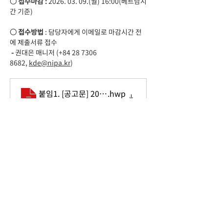
○ 접수마감 : 
2026. 03. 09.(월) 16:00(베트남시
간 기준)
○ 접수방법
 : 담당자에게 이메일로 마감시간 전
에 제출서류 접수
 - 
권대은 매니저 (+84 28 7306 
8682, 
kde@nipa.kr
)
붙임1. [공고문] 2026년 호치민 Korea IT Scool 운
.hwp
Tải về HWP • 174KB
붙임2. [제안요청서] 2026년 호치민 Korea IT Sch
.hwp
Tải về HWP • 311KB
Previous
Next
Unit 1504, Unit 1505, 15th