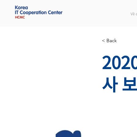
Về 
< Back
202
사 