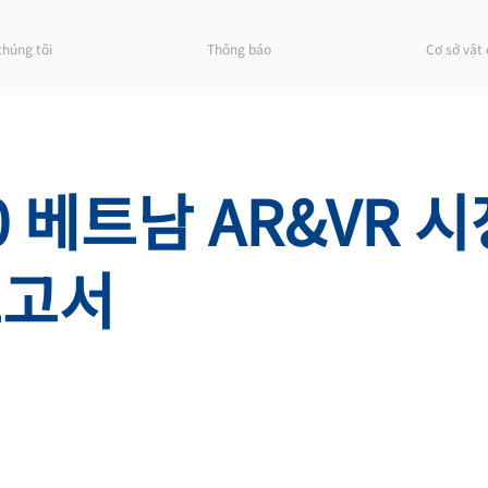
chúng tôi
Thông báo
Cơ sở vật 
0 베트남 AR&VR 
보고서